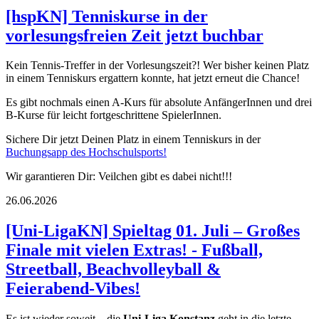
[hspKN] Tenniskurse in der
vorlesungsfreien Zeit jetzt buchbar
Kein Tennis-Treffer in der Vorlesungszeit?! Wer bisher keinen Platz
in einem Tenniskurs ergattern konnte, hat jetzt erneut die Chance!
Es gibt nochmals einen A-Kurs für absolute AnfängerInnen und drei
B-Kurse für leicht fortgeschrittene SpielerInnen.
Sichere Dir jetzt Deinen Platz in einem Tenniskurs in der
Buchungsapp des Hochschulsports!
Wir garantieren Dir: Veilchen gibt es dabei nicht!!!
26.06.2026
[Uni-LigaKN] Spieltag 01. Juli – Großes
Finale mit vielen Extras! - Fußball,
Streetball, Beachvolleyball &
Feierabend-Vibes!
Es ist wieder soweit – die
Uni-Liga Konstanz
geht in die letzte