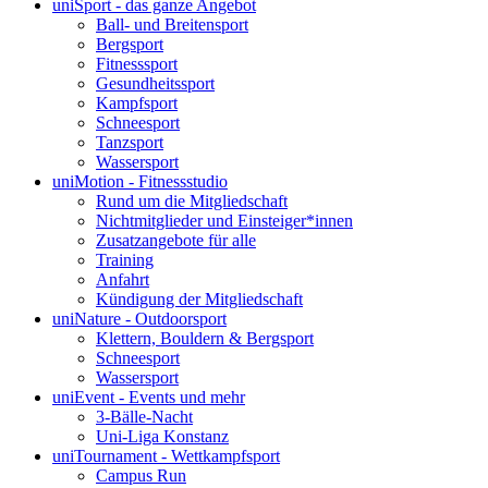
uniSport - das ganze Angebot
Ball- und Breitensport
Bergsport
Fitnesssport
Gesundheitssport
Kampfsport
Schneesport
Tanzsport
Wassersport
uniMotion - Fitnessstudio
Rund um die Mitgliedschaft
Nichtmitglieder und Einsteiger*innen
Zusatzangebote für alle
Training
Anfahrt
Kündigung der Mitgliedschaft
uniNature - Outdoorsport
Klettern, Bouldern & Bergsport
Schneesport
Wassersport
uniEvent - Events und mehr
3-Bälle-Nacht
Uni-Liga Konstanz
uniTournament - Wettkampfsport
Campus Run