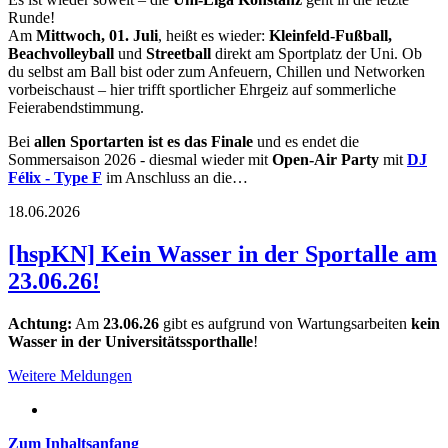
Runde!
Am
Mittwoch, 01. Juli
, heißt es wieder:
Kleinfeld-Fußball,
Beachvolleyball
und
Streetball
direkt am Sportplatz der Uni. Ob
du selbst am Ball bist oder zum Anfeuern, Chillen und Networken
vorbeischaust – hier trifft sportlicher Ehrgeiz auf sommerliche
Feierabendstimmung.
Bei
allen Sportarten
ist es das Finale
und es endet die
Sommersaison 2026 - diesmal wieder mit
Open-Air Party
mit
DJ
Félix - Type F
im Anschluss an die…
18.06.2026
[hspKN] Kein Wasser in der Sportalle am
23.06.26!
Achtung:
Am
23.06.26
gibt es aufgrund von Wartungsarbeiten
kein
Wasser
in
der Universitätssporthalle
!
Weitere Meldungen
Zum Inhaltsanfang