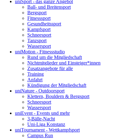
uniSport - das ganze Angebot
Ball- und Breitensport
Bergsport
Fitnesssport
Gesundheitssport
Kampfsport
Schneesport
Tanzsport
Wassersport
uniMotion - Fitnessstudio
Rund um die Mitgliedschaft
Nichtmitglieder und Einsteiger*innen
Zusatzangebote für alle
Training
Anfahrt
Kündigung der Mitgliedschaft
uniNature - Outdoorsport
Klettern, Bouldern & Bergsport
Schneesport
Wassersport
uniEvent - Events und mehr
3-Bälle-Nacht
Uni-Liga Konstanz
uniTournament - Wettkampfsport
Campus Run