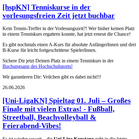
[hspKN] Tenniskurse in der
vorlesungsfreien Zeit jetzt buchbar
Kein Tennis-Treffer in der Vorlesungszeit?! Wer bisher keinen Platz
in einem Tenniskurs ergattern konnte, hat jetzt erneut die Chance!
Es gibt nochmals einen A-Kurs für absolute AnfängerInnen und drei
B-Kurse für leicht fortgeschrittene SpielerInnen.
Sichere Dir jetzt Deinen Platz in einem Tenniskurs in der
Buchungsapp des Hochschulsports!
Wir garantieren Dir: Veilchen gibt es dabei nicht!!!
26.06.2026
[Uni-LigaKN] Spieltag 01. Juli – Großes
Finale mit vielen Extras! - Fußball,
Streetball, Beachvolleyball &
Feierabend-Vibes!
Es ist wieder soweit – die
Uni-Liga Konstanz
geht in die letzte