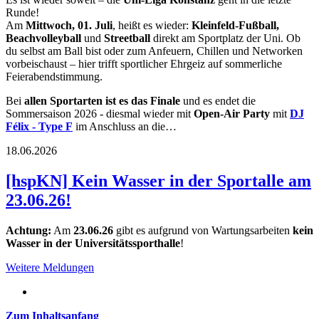
Runde!
Am
Mittwoch, 01. Juli
, heißt es wieder:
Kleinfeld-Fußball,
Beachvolleyball
und
Streetball
direkt am Sportplatz der Uni. Ob
du selbst am Ball bist oder zum Anfeuern, Chillen und Networken
vorbeischaust – hier trifft sportlicher Ehrgeiz auf sommerliche
Feierabendstimmung.
Bei
allen Sportarten
ist es das Finale
und es endet die
Sommersaison 2026 - diesmal wieder mit
Open-Air Party
mit
DJ
Félix - Type F
im Anschluss an die…
18.06.2026
[hspKN] Kein Wasser in der Sportalle am
23.06.26!
Achtung:
Am
23.06.26
gibt es aufgrund von Wartungsarbeiten
kein
Wasser
in
der Universitätssporthalle
!
Weitere Meldungen
Zum Inhaltsanfang