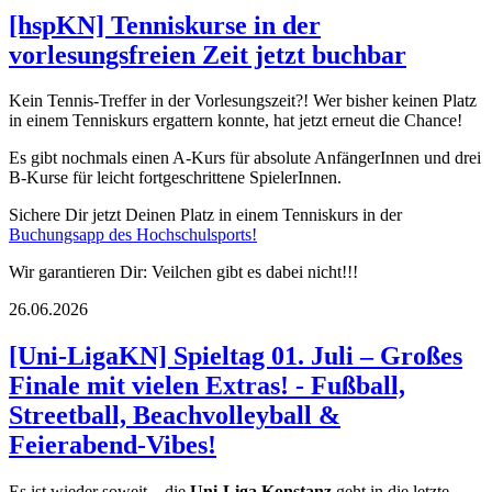
[hspKN] Tenniskurse in der
vorlesungsfreien Zeit jetzt buchbar
Kein Tennis-Treffer in der Vorlesungszeit?! Wer bisher keinen Platz
in einem Tenniskurs ergattern konnte, hat jetzt erneut die Chance!
Es gibt nochmals einen A-Kurs für absolute AnfängerInnen und drei
B-Kurse für leicht fortgeschrittene SpielerInnen.
Sichere Dir jetzt Deinen Platz in einem Tenniskurs in der
Buchungsapp des Hochschulsports!
Wir garantieren Dir: Veilchen gibt es dabei nicht!!!
26.06.2026
[Uni-LigaKN] Spieltag 01. Juli – Großes
Finale mit vielen Extras! - Fußball,
Streetball, Beachvolleyball &
Feierabend-Vibes!
Es ist wieder soweit – die
Uni-Liga Konstanz
geht in die letzte