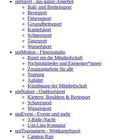
uniSport - das ganze Angebot
Ball- und Breitensport
Bergsport
Fitnesssport
Gesundheitssport
Kampfsport
Schneesport
Tanzsport
Wassersport
uniMotion - Fitnessstudio
Rund um die Mitgliedschaft
Nichtmitglieder und Einsteiger*innen
Zusatzangebote für alle
Training
Anfahrt
Kündigung der Mitgliedschaft
uniNature - Outdoorsport
Klettern, Bouldern & Bergsport
Schneesport
Wassersport
uniEvent - Events und mehr
3-Bälle-Nacht
Uni-Liga Konstanz
uniTournament - Wettkampfsport
Campus Run