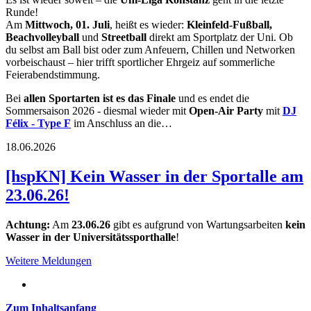
Runde!
Am
Mittwoch, 01. Juli
, heißt es wieder:
Kleinfeld-Fußball,
Beachvolleyball
und
Streetball
direkt am Sportplatz der Uni. Ob
du selbst am Ball bist oder zum Anfeuern, Chillen und Networken
vorbeischaust – hier trifft sportlicher Ehrgeiz auf sommerliche
Feierabendstimmung.
Bei
allen Sportarten
ist es das Finale
und es endet die
Sommersaison 2026 - diesmal wieder mit
Open-Air Party
mit
DJ
Félix - Type F
im Anschluss an die…
18.06.2026
[hspKN] Kein Wasser in der Sportalle am
23.06.26!
Achtung:
Am
23.06.26
gibt es aufgrund von Wartungsarbeiten
kein
Wasser
in
der Universitätssporthalle
!
Weitere Meldungen
Zum Inhaltsanfang